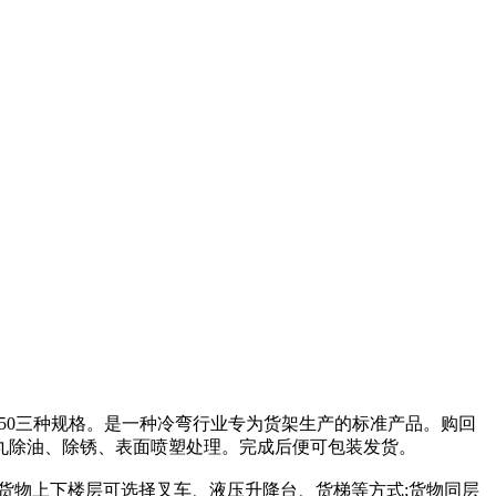
、80×50三种规格。是一种冷弯行业专为货架生产的标准产品。购回
丸除油、除锈、表面喷塑处理。完成后便可包装发货。
货物上下楼层可选择叉车、液压升降台、货梯等方式;货物同层