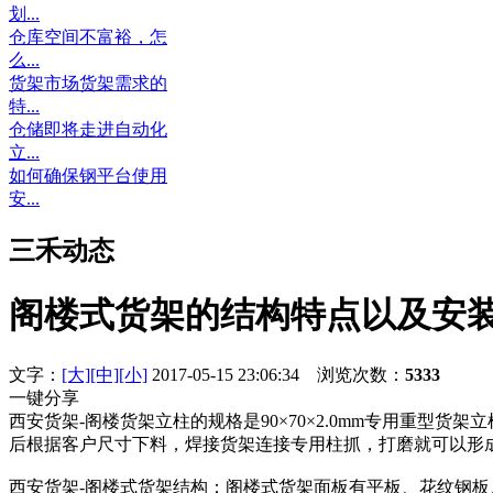
划...
仓库空间不富裕，怎
么...
货架市场货架需求的
特...
仓储即将走进自动化
立...
如何确保钢平台使用
安...
三禾动态
阁楼式货架的结构特点以及安
文字：
[大]
[中]
[小]
2017-05-15 23:06:34 浏览次数：
5333
一键分享
西安货架-阁楼货架立柱的规格是90×70×2.0mm专用重型货架
后根据客户尺寸下料，焊接货架连接专用柱抓，打磨就可以形
西安货架-阁楼式货架结构：阁楼式货架面板有平板、花纹钢