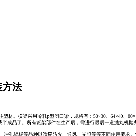
装方法
立柱型材。横梁采用冷轧p型闭口梁，规格有：50×30、64×40
成半成品了。所有货架部件在生产后，需进行最后一道抛丸机抛
板、冲孔钢板等品种以适应防火、通风、光照等等不同使用要求。