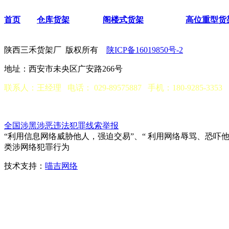
首页
仓库货架
阁楼式货架
高位重型货
陕西三禾货架厂 版权所有
陕ICP备16019850号-2
地址：西安市未央区广安路266号
联系人：王经理 电话： 029-89575887 手机：180-9285-3353
京公网安备 61019702000123
全国涉黑涉恶违法犯罪线索举报
“利用信息网络威胁他人，强迫交易”、“ 利用网络辱骂、恐吓
类涉网络犯罪行为
技术支持：
喵吉网络