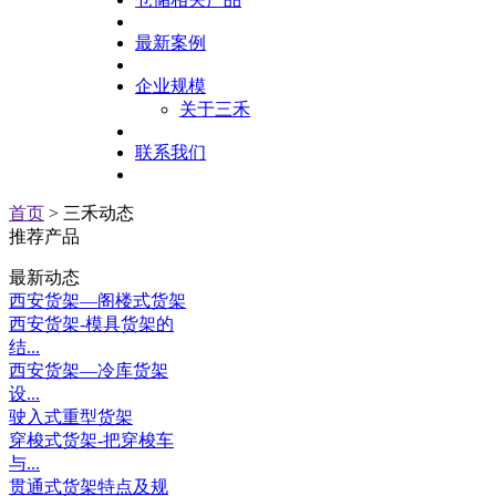
最新案例
企业规模
关于三禾
联系我们
首页
> 三禾动态
推荐产品
最新动态
西安货架—阁楼式货架
西安货架-模具货架的
结...
西安货架—冷库货架
设...
驶入式重型货架
穿梭式货架-把穿梭车
与...
贯通式货架特点及规