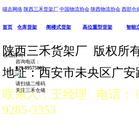
喵吉网络
陕西三禾货架厂
中国物流协会
陕西物流协会
西部仓
首页
仓库货架
阁楼式货架
高位重型货架
智能
陕西三禾货架厂 版权
在线咨询
咨询电话：
029-89575887
地址：西安市未央区广安路
请扫描二维码
关注三禾仓储
联系人：王经理 电话： 029
9285-3353
京公网安备 6101970200