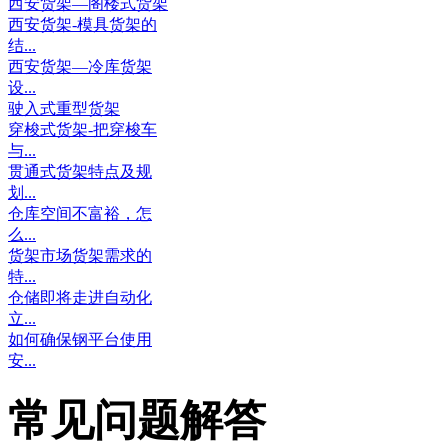
西安货架—阁楼式货架
西安货架-模具货架的
结...
西安货架—冷库货架
设...
驶入式重型货架
穿梭式货架-把穿梭车
与...
贯通式货架特点及规
划...
仓库空间不富裕，怎
么...
货架市场货架需求的
特...
仓储即将走进自动化
立...
如何确保钢平台使用
安...
常见问题解答