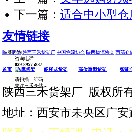
下一篇：
适合中小型仓
友情链接
在线咨询
喵吉网络
陕西三禾货架厂
中国物流协会
陕西物流协会
西部仓
咨询电话：
029-89575887
首页
仓库货架
阁楼式货架
高位重型货架
智能
请扫描二维码
关注三禾仓储
陕西三禾货架厂 版权
地址：西安市未央区广安路