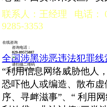
联系人：王经理 电话： 029
9285-3353
京公网安备 6101970200
在线咨询
咨询电话：
029-89575887
全国涉黑涉恶违法犯罪线
请扫描二维码
“利用信息网络威胁他人，
关注三禾仓储
恐吓他人或编造、散布虚
序、寻衅滋事”、“ 利用